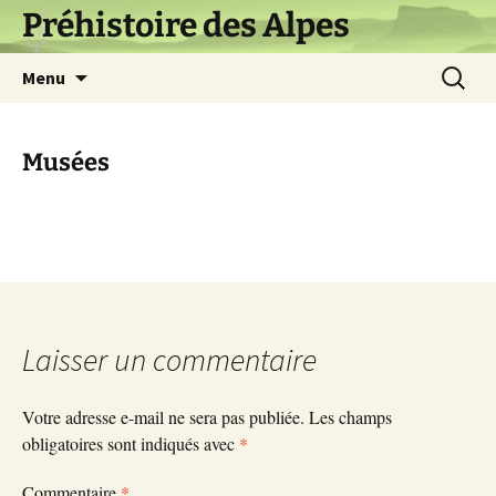
Aller
Préhistoire des Alpes
au
contenu
Recherch
Menu
Musées
Laisser un commentaire
Votre adresse e-mail ne sera pas publiée.
Les champs
obligatoires sont indiqués avec
*
Commentaire
*