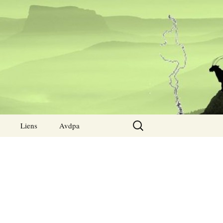
Rechercher :
Liens
Avdpa
s
CPI
Qui sommes nous ?
és sur le
Musées
Activités associatives
Associations
Contact
pédagogique