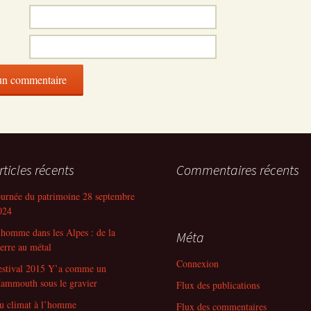
rticles récents
Commentaires récents
ournée du patrimoine 28 septembre
024
’homme dans les Alpes : de la
Méta
ierre au métal
Connexion
estival 2015 Y’a comme un
ammouth sous le gravier
Flux des publications
u climat à l’homme
Flux des commentaires