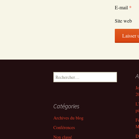
E-mail
*
Site web
Rechercher :
A
J
2
L
Catégories
p
Archives du blog
F
M
Conférences
D
Non classé