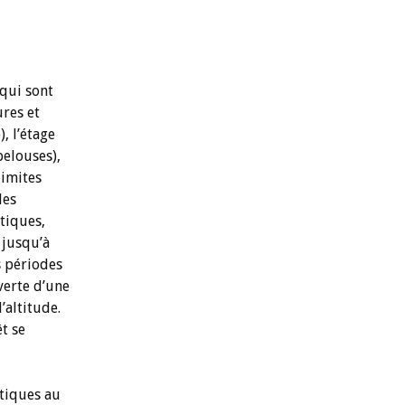
 qui sont
ures et
, l’étage
pelouses),
limites
des
atiques,
 jusqu’à
s périodes
uverte d’une
’altitude.
t se
tiques au