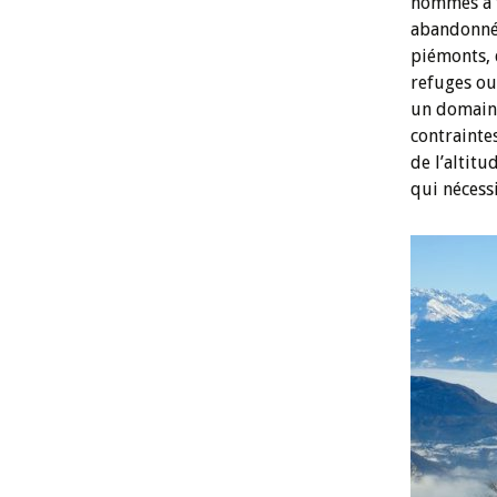
hommes à t
abandonnée
piémonts, 
refuges ou
un domaine
contraintes
de l’altitu
qui nécess