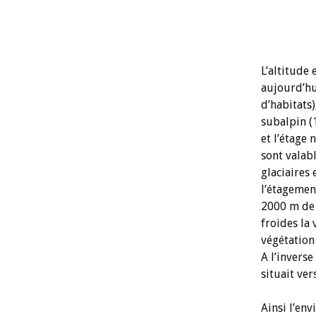
L’altitude
aujourd’hui
d’habitats)
subalpin (
et l’étage
sont valab
glaciaires 
l’étagemen
2000 m de 
froides la 
végétation
A l’invers
situait ve
Ainsi l’en