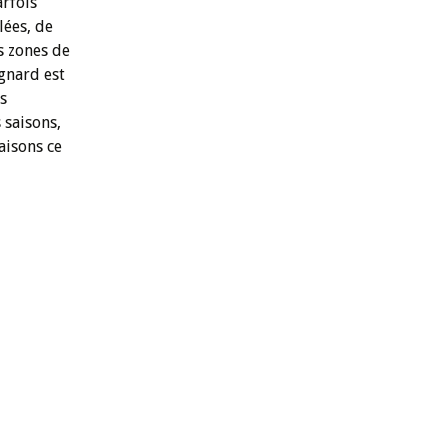
arfois
lées, de
s zones de
agnard est
s
 saisons,
saisons ce