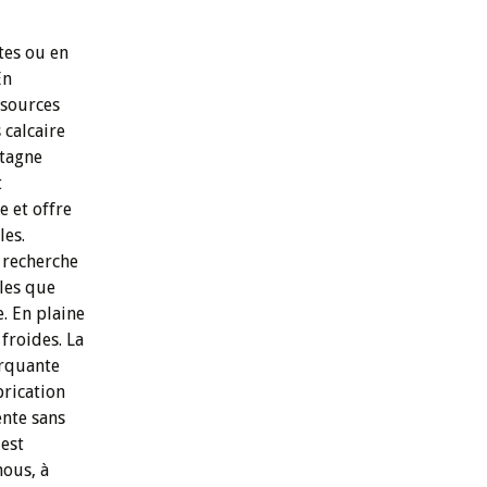
tes ou en
En
 sources
 calcaire
ntagne
t
e et offre
les.
a recherche
les que
. En plaine
 froides. La
arquante
brication
ente sans
 est
nous, à