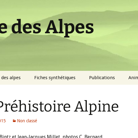
e des Alpes
 des alpes
Fiches synthétiques
Publications
Ani
Cultures
Articles
Conf
Préhistoire Alpine
sites
Dossiers
Visi
terr
Bibliographies
2015
Non classé
 mobiliers
thématiques
Plaq
Bintz et Jean-Jacques Millet, photos C. Bernard
Atel