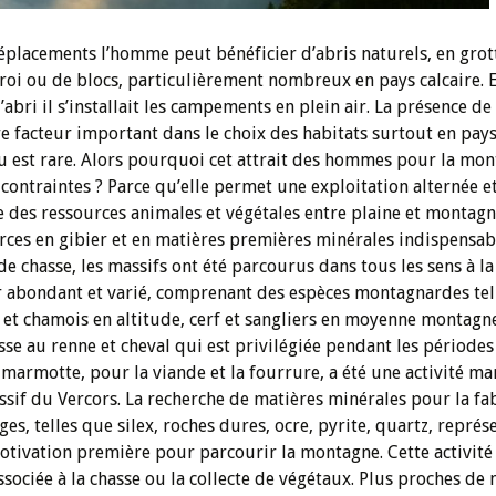
éplacements l’homme peut bénéficier d’abris naturels, en grot
roi ou de blocs, particulièrement nombreux en pays calcaire. 
’abri il s’installait les campements en plein air. La présence de
re facteur important dans le choix des habitats surtout en pays
au est rare. Alors pourquoi cet attrait des hommes pour la mo
 contraintes ? Parce qu’elle permet une exploitation alternée e
e des ressources animales et végétales entre plaine et montagn
rces en gibier et en matières premières minérales indispensab
de chasse, les massifs ont été parcourus dans tous les sens à l
r abondant et varié, comprenant des espèces montagnardes tel
et chamois en altitude, cerf et sangliers en moyenne montagne
asse au renne et cheval qui est privilégiée pendant les périodes
a marmotte, pour la viande et la fourrure, a été une activité m
ssif du Vercors. La recherche de matières minérales pour la fa
ges, telles que silex, roches dures, ocre, pyrite, quartz, représ
otivation première pour parcourir la montagne. Cette activité
sociée à la chasse ou la collecte de végétaux. Plus proches de 