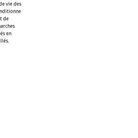
de vie des
onditionne
et de
marches
és en
llés.