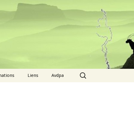
Rechercher :
mations
Liens
Avdpa
érences
CPI
Qui sommes nous ?
tes guidés sur le
Musées
Activités associatives
ain
Associations
Contact
uette pédagogique
iers