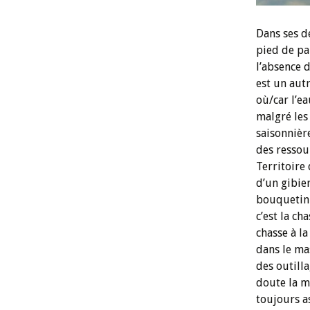
Dans ses d
pied de pa
l’absence d
est un aut
où/car l’e
malgré les
saisonnièr
des ressou
Territoire 
d’un gibie
bouquetin 
c’est la ch
chasse à l
dans le ma
des outilla
doute la m
toujours as