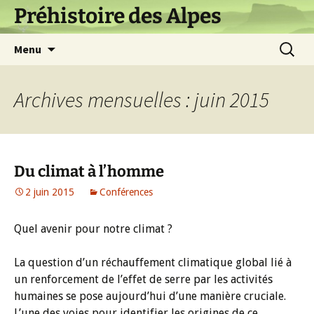
Aller
Préhistoire des Alpes
au
contenu
Recherc
Menu
Archives mensuelles : juin 2015
Du climat à l’homme
2 juin 2015
Conférences
Quel avenir pour notre climat ?
La question d’un réchauffement climatique global lié à
un renforcement de l’effet de serre par les activités
humaines se pose aujourd’hui d’une manière cruciale.
L’une des voies pour identifier les origines de ce